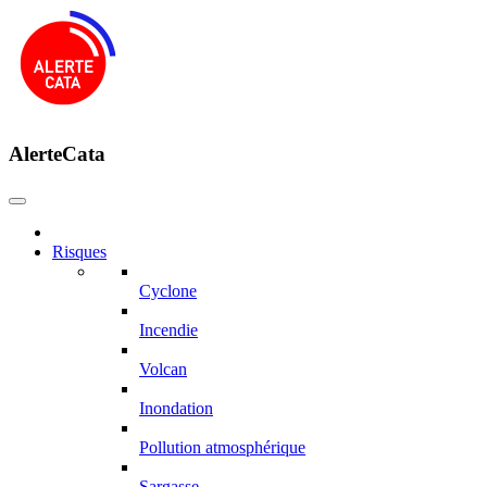
AlerteCata
Risques
Cyclone
Incendie
Volcan
Inondation
Pollution atmosphérique
Sargasse