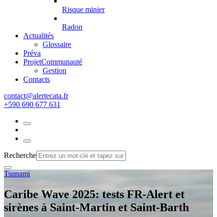
Risque minier
Radon
Actualités
Glossaire
Préva
Projet
Communauté
Gestion
Contacts
rf.atacetrela@tcatnoc
+590 690 677 631
Recherche
Tsunami
Caribe Wave 2025: tests FR-Alert et
sirènes à Saint-Martin et Saint-Barth