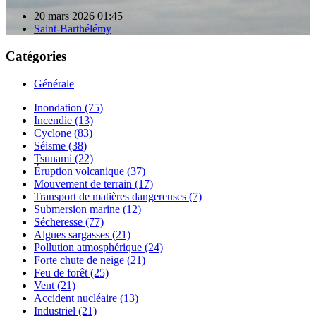
20 mars 2026 01:45
Saint-Barthélémy
Catégories
Générale
Inondation (75)
Incendie (13)
Cyclone (83)
Séisme (38)
Tsunami (22)
Éruption volcanique (37)
Mouvement de terrain (17)
Transport de matières dangereuses (7)
Submersion marine (12)
Sécheresse (77)
Algues sargasses (21)
Pollution atmosphérique (24)
Forte chute de neige (21)
Feu de forêt (25)
Vent (21)
Accident nucléaire (13)
Industriel (21)