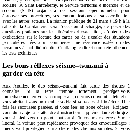
scolaire. À Saint-Barthélemy, le Service territorial d’incendie et de
secours (STIS) organisera des sessions opérationnelles pour
éprouver ses procédures, ses communications et sa coordination
avec les autres acteurs. La réunion publique du 21 mars à 19 h à la
salle de la Capitainerie sera l’occasion d’échanger, de poser des
questions pratiques sur les itinéraires d’évacuation, d’obtenir des
explications sur la lecture des cartes ou de signaler des situations
particulières liées à un commerce, une résidence isolée ou des
personnes à mobilité réduite. Ce dialogue direct complète utilement
les tests techniques.
Les bons réflexes séisme–tsunami à
garder en tête
Aux Antilles, le duo séisme–tsunami fait partie des risques à
connaître. Si la terre tremble fortement, protégez-vous
immédiatement en vous accroupissant, en vous couvrant la tête et en
vous abritant sous un meuble solide si vous êtes à l’intérieur. Une
fois les secousses passées, si vous êtes en zone côtière, éloignez-
vous du rivage sans attendre d’instruction supplémentaire et dirigez-
vous à pied vers un point haut ou à l’intérieur des terres. Sur le
littoral, la voiture peut rapidement provoquer des embouteillages ;
mieux vaut privilégier la marche et des chemins simples. Si vous