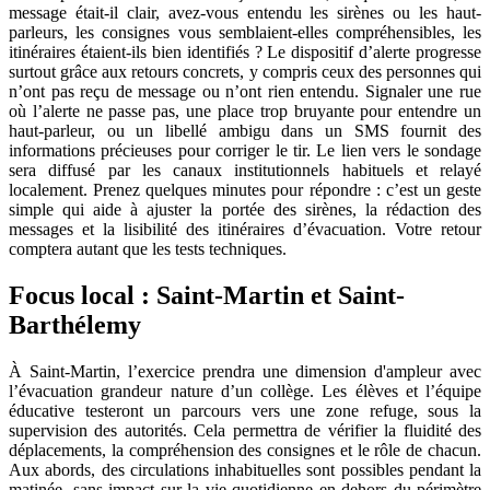
message était-il clair, avez-vous entendu les sirènes ou les haut-
parleurs, les consignes vous semblaient-elles compréhensibles, les
itinéraires étaient-ils bien identifiés ? Le dispositif d’alerte progresse
surtout grâce aux retours concrets, y compris ceux des personnes qui
n’ont pas reçu de message ou n’ont rien entendu. Signaler une rue
où l’alerte ne passe pas, une place trop bruyante pour entendre un
haut-parleur, ou un libellé ambigu dans un SMS fournit des
informations précieuses pour corriger le tir. Le lien vers le sondage
sera diffusé par les canaux institutionnels habituels et relayé
localement. Prenez quelques minutes pour répondre : c’est un geste
simple qui aide à ajuster la portée des sirènes, la rédaction des
messages et la lisibilité des itinéraires d’évacuation. Votre retour
comptera autant que les tests techniques.
Focus local : Saint-Martin et Saint-
Barthélemy
À Saint-Martin, l’exercice prendra une dimension d'ampleur avec
l’évacuation grandeur nature d’un collège. Les élèves et l’équipe
éducative testeront un parcours vers une zone refuge, sous la
supervision des autorités. Cela permettra de vérifier la fluidité des
déplacements, la compréhension des consignes et le rôle de chacun.
Aux abords, des circulations inhabituelles sont possibles pendant la
matinée, sans impact sur la vie quotidienne en dehors du périmètre