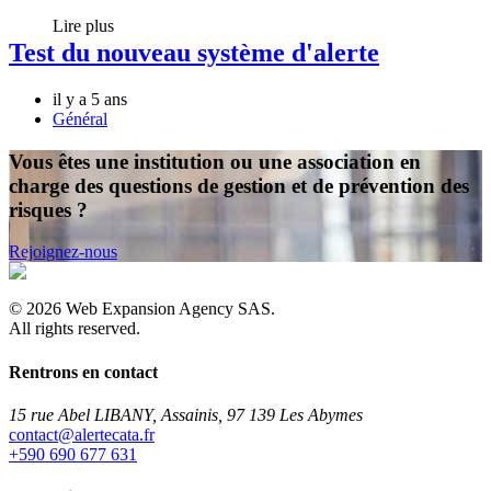
Lire plus
Test du nouveau système d'alerte
il y a 5 ans
Général
Vous êtes une institution ou une association en
charge des questions de gestion et de prévention des
risques ?
Rejoignez-nous
©
2026
Web Expansion Agency SAS.
All rights reserved.
Rentrons en contact
15 rue Abel LIBANY, Assainis, 97 139 Les Abymes
rf.atacetrela@tcatnoc
+590 690 677 631