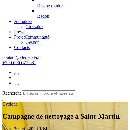
Risque minier
Radon
Actualités
Glossaire
Préva
Projet
Communauté
Gestion
Contacts
rf.atacetrela@tcatnoc
+590 690 677 631
Recherche
Cyclone
Campagne de nettoyage à Saint-Martin
30 août 2023 18:42