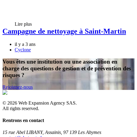
Lire plus
Campagne de nettoyage à Saint-Martin
il y a 3 ans
Cyclone
Vous êtes une institution ou une association en
charge des questions de gestion et de prévention des
risques ?
Rejoignez-nous
©
2026
Web Expansion Agency SAS.
All rights reserved.
Rentrons en contact
15 rue Abel LIBANY, Assainis, 97 139 Les Abymes