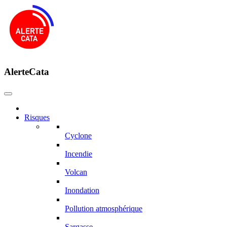
AlerteCata
Risques
Cyclone
Incendie
Volcan
Inondation
Pollution atmosphérique
Sargasse