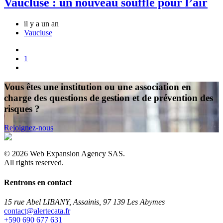
Vaucluse : un nouveau souffle pour l’air
il y a un an
Vaucluse
1
Vous êtes une institution ou une association en
charge des questions de gestion et de prévention des
risques ?
Rejoignez-nous
©
2026
Web Expansion Agency SAS.
All rights reserved.
Rentrons en contact
15 rue Abel LIBANY, Assainis, 97 139 Les Abymes
rf.atacetrela@tcatnoc
+590 690 677 631