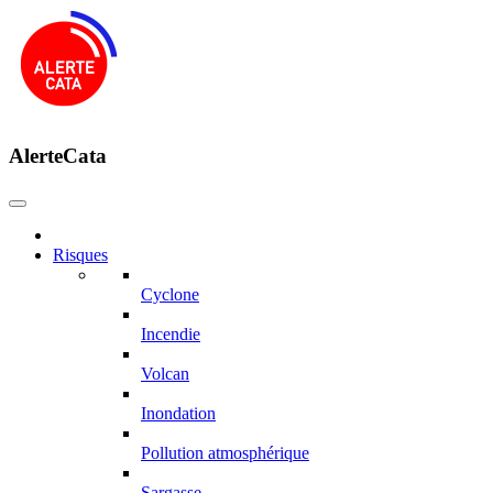
AlerteCata
Risques
Cyclone
Incendie
Volcan
Inondation
Pollution atmosphérique
Sargasse