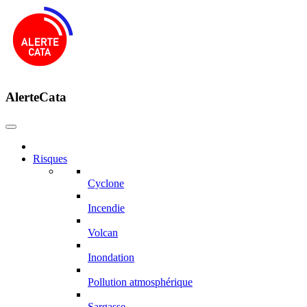
AlerteCata
Risques
Cyclone
Incendie
Volcan
Inondation
Pollution atmosphérique
Sargasse