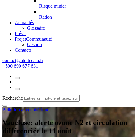
Risque minier
Radon
Actualités
Glossaire
Préva
Projet
Communauté
Gestion
Contacts
rf.atacetrela@tcatnoc
+590 690 677 631
Recherche
Pollution atmosphérique
Vaucluse: alerte ozone N2 et circulation
différenciée le 11 août