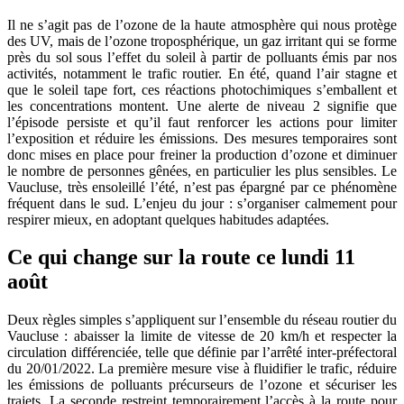
Il ne s’agit pas de l’ozone de la haute atmosphère qui nous protège
des UV, mais de l’ozone troposphérique, un gaz irritant qui se forme
près du sol sous l’effet du soleil à partir de polluants émis par nos
activités, notamment le trafic routier. En été, quand l’air stagne et
que le soleil tape fort, ces réactions photochimiques s’emballent et
les concentrations montent. Une alerte de niveau 2 signifie que
l’épisode persiste et qu’il faut renforcer les actions pour limiter
l’exposition et réduire les émissions. Des mesures temporaires sont
donc mises en place pour freiner la production d’ozone et diminuer
le nombre de personnes gênées, en particulier les plus sensibles. Le
Vaucluse, très ensoleillé l’été, n’est pas épargné par ce phénomène
fréquent dans le sud. L’enjeu du jour : s’organiser calmement pour
respirer mieux, en adoptant quelques habitudes adaptées.
Ce qui change sur la route ce lundi 11
août
Deux règles simples s’appliquent sur l’ensemble du réseau routier du
Vaucluse : abaisser la limite de vitesse de 20 km/h et respecter la
circulation différenciée, telle que définie par l’arrêté inter-préfectoral
du 20/01/2022. La première mesure vise à fluidifier le trafic, réduire
les émissions de polluants précurseurs de l’ozone et sécuriser les
trajets. La seconde restreint temporairement l’accès à la route pour