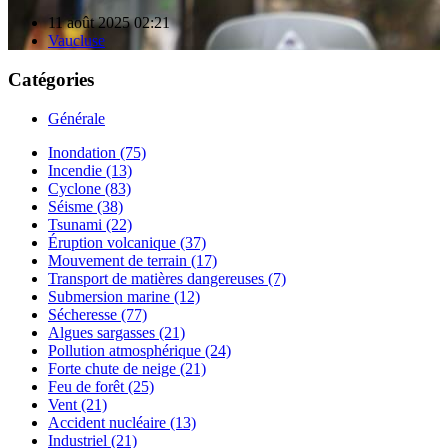
11 août 2025 02:21
Vaucluse
Catégories
Générale
Inondation (75)
Incendie (13)
Cyclone (83)
Séisme (38)
Tsunami (22)
Éruption volcanique (37)
Mouvement de terrain (17)
Transport de matières dangereuses (7)
Submersion marine (12)
Sécheresse (77)
Algues sargasses (21)
Pollution atmosphérique (24)
Forte chute de neige (21)
Feu de forêt (25)
Vent (21)
Accident nucléaire (13)
Industriel (21)