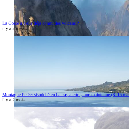
La Corse a-t-elle déjà connu des volcans ?
il y a 2 mois
Montagne Pelée: sismicité en baisse, alerte jaune maintenue (8–15 ma
il y a 2 mois