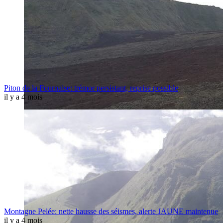
Piton de la Fournaise: trémor persistant, reprise possible
il y a 4 mois
Montagne Pelée: nette hausse des séismes, alerte JAUNE maintenue
il y a 4 mois