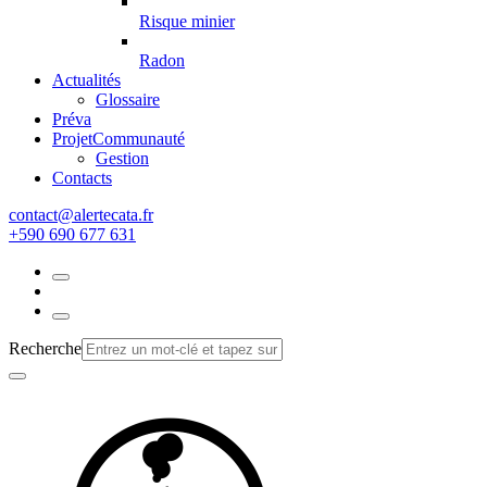
Risque minier
Radon
Actualités
Glossaire
Préva
Projet
Communauté
Gestion
Contacts
rf.atacetrela@tcatnoc
+590 690 677 631
Recherche