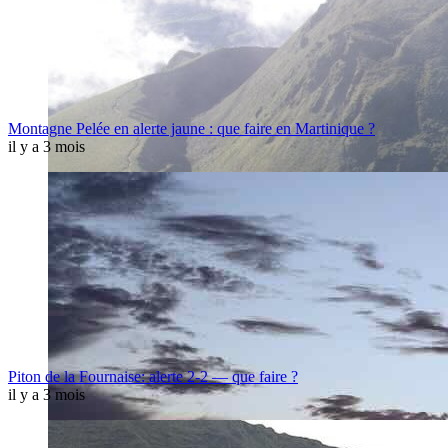
Montagne Pelée en alerte jaune : que faire en Martinique ?
il y a 3 mois
Piton de la Fournaise: alerte 2-2 — que faire ?
il y a 3 mois