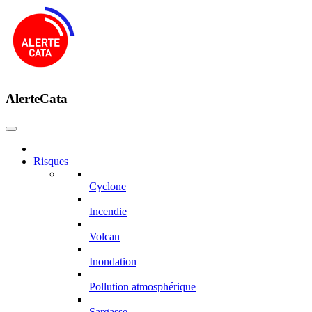
AlerteCata
Risques
Cyclone
Incendie
Volcan
Inondation
Pollution atmosphérique
Sargasse