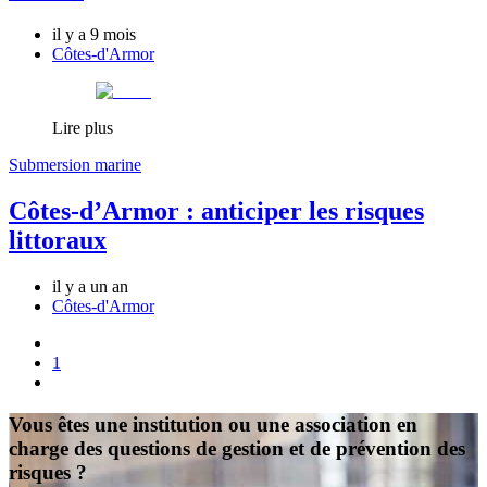
il y a 9 mois
Côtes-d'Armor
Lire plus
Submersion marine
Côtes-d’Armor : anticiper les risques
littoraux
il y a un an
Côtes-d'Armor
1
Vous êtes une institution ou une association en
charge des questions de gestion et de prévention des
risques ?