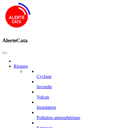
AlerteCata
Risques
Cyclone
Incendie
Volcan
Inondation
Pollution atmosphérique
Sargasse