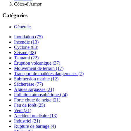
Côtes-d'Armor
Catégories
Générale
Inondation (75)
Incendie (13)
Cyclone (83)
Séisme (38)
Tsunami (22)
Éruption volcanique (37)
Mouvement de terrain (17)
Transport de matières dangereuses (7)
Submersion marine (12)
Sécheresse (77)
Algues sargasses (21)
Pollution atmosphérique (24)
Forte chute de neige (21)
Feu de forêt (25)
Vent (21)
Accident nucléaire (13)
Industriel (21)
Rupture de barrage (4)