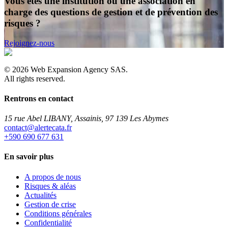
Vous êtes une institution ou une association en
charge des questions de gestion et de prévention des
risques ?
Rejoignez-nous
©
2026
Web Expansion Agency SAS.
All rights reserved.
Rentrons en contact
15 rue Abel LIBANY, Assainis, 97 139 Les Abymes
rf.atacetrela@tcatnoc
+590 690 677 631
En savoir plus
A propos de nous
Risques & aléas
Actualités
Gestion de crise
Conditions générales
Confidentialité