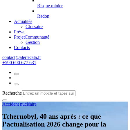
Risque minier
Radon
Actualités
Glossaire
Préva
Projet
Communauté
Gestion
Contacts
rf.atacetrela@tcatnoc
+590 690 677 631
Recherche
Accident nucléaire
Tchernobyl, 40 ans après : ce que
l’actualisation 2026 change pour la