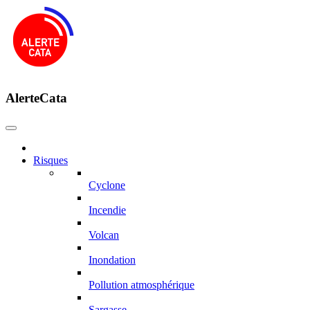
AlerteCata
Risques
Cyclone
Incendie
Volcan
Inondation
Pollution atmosphérique
Sargasse