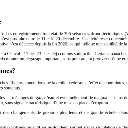
e
25. Les enregistrements font état de 396 séismes volcano‑tectoniques (
est produite entre le 11 et le 20 décembre. L’activité reste concentrée
tive n’est détectée depuis la fin 2020, ce qui indique une stabilité de la
 à Cheval : 17 des 23 sites déjà connus sont actifs. Certains panaches
ela montre un dégazage important, sans pour autant prouver qu’une érup
ismes?
oches. Ils surviennent lorsque la croûte cède sous l’effet de contrainte
es soutenus.
fluides — mélanges de gaz, d’eau et éventuellement de magma — dans de
, sans signal caractéristique d’une mise en place d’éruption.
 à des changements de pression plus lents et de grande échelle da
mo‑volcanique actif en profondeur, surtout par la circulation de flui