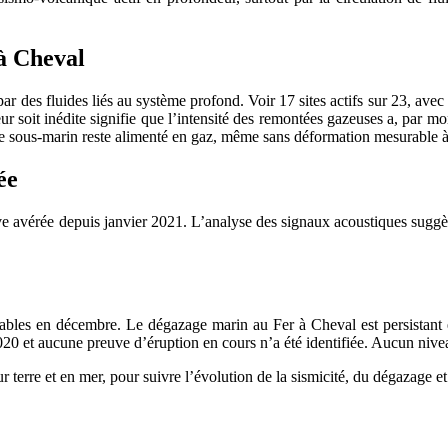
à Cheval
ar des fluides liés au système profond. Voir 17 sites actifs sur 23, av
ur soit inédite signifie que l’intensité des remontées gazeuses a, par m
 sous‑marin reste alimenté en gaz, même sans déformation mesurable à t
ée
e avérée depuis janvier 2021. L’analyse des signaux acoustiques suggère
tables en décembre. Le dégazage marin au Fer à Cheval est persistant e
20 et aucune preuve d’éruption en cours n’a été identifiée. Aucun niveau
r terre et en mer, pour suivre l’évolution de la sismicité, du dégazage et