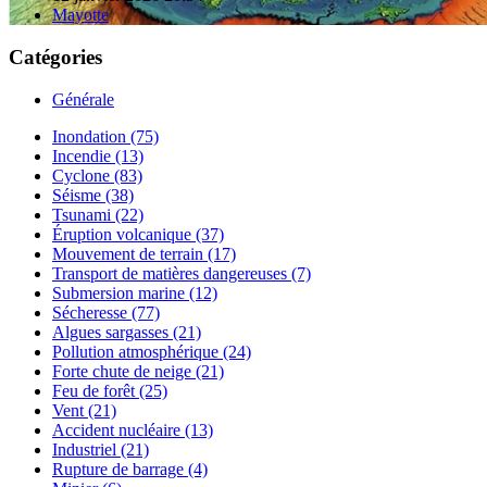
Mayotte
Catégories
Générale
Inondation (75)
Incendie (13)
Cyclone (83)
Séisme (38)
Tsunami (22)
Éruption volcanique (37)
Mouvement de terrain (17)
Transport de matières dangereuses (7)
Submersion marine (12)
Sécheresse (77)
Algues sargasses (21)
Pollution atmosphérique (24)
Forte chute de neige (21)
Feu de forêt (25)
Vent (21)
Accident nucléaire (13)
Industriel (21)
Rupture de barrage (4)