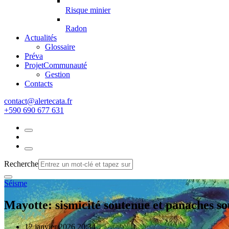
Risque minier
Radon
Actualités
Glossaire
Préva
Projet
Communauté
Gestion
Contacts
rf.atacetrela@tcatnoc
+590 690 677 631
Recherche
Séisme
Mayotte: sismicité soutenue et panaches s
12 janvier 2026 20:34