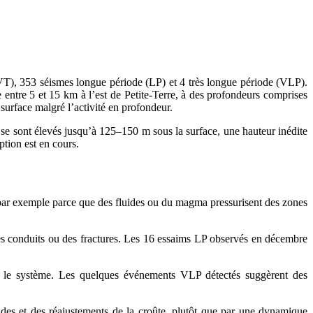
VT), 353 séismes longue période (LP) et 4 très longue période (VLP).
 entre 5 et 15 km à l’est de Petite‑Terre, à des profondeurs comprises
 surface malgré l’activité en profondeur.
 se sont élevés jusqu’à 125–150 m sous la surface, une hauteur inédite
tion est en cours.
s, par exemple parce que des fluides ou du magma pressurisent des zones
s conduits ou des fractures. Les 16 essaims LP observés en décembre
ns le système. Les quelques événements VLP détectés suggèrent des
des et des réajustements de la croûte, plutôt que par une dynamique