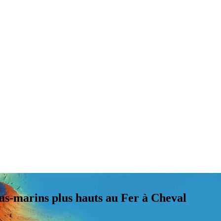
ous-marins plus hauts au Fer à Cheval