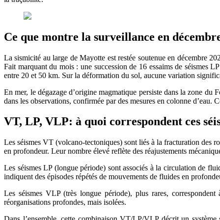
Ce que montre la surveillance en décembr
La sismicité au large de Mayotte est restée soutenue en décembre 20
Fait marquant du mois : une succession de 16 essaims de séismes LP s’
entre 20 et 50 km. Sur la déformation du sol, aucune variation significa
En mer, le dégazage d’origine magmatique persiste dans la zone du Fer
dans les observations, confirmée par des mesures en colonne d’eau. C
VT, LP, VLP: à quoi correspondent ces sé
Les séismes VT (volcano‑tectoniques) sont liés à la fracturation des r
en profondeur. Leur nombre élevé reflète des réajustements mécaniqu
Les séismes LP (longue période) sont associés à la circulation de 
indiquent des épisodes répétés de mouvements de fluides en profondeur
Les séismes VLP (très longue période), plus rares, correspondent
réorganisations profondes, mais isolées.
Dans l’ensemble, cette combinaison VT/LP/VLP décrit un système sis