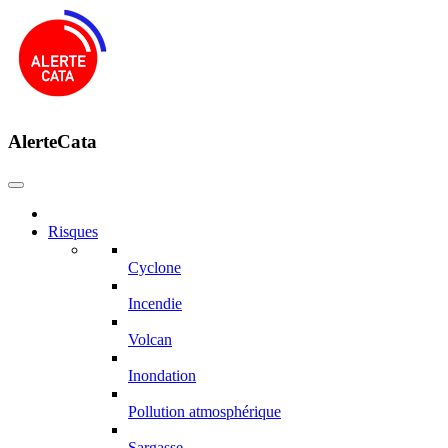
AlerteCata
Risques
Cyclone
Incendie
Volcan
Inondation
Pollution atmosphérique
Sargasse