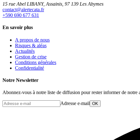
15 rue Abel LIBANY, Assainis, 97 139 Les Abymes
rf.atacetrela@tcatnoc
+590 690 677 631
En savoir plus
A propos de nous
Risques & aléas
Actualités
Gestion de crise
Conditions générales
Confidentialité
Notre Newsletter
Abonnez-vous à notre liste de diffusion pour rester informer de notre a
Adresse e-mail