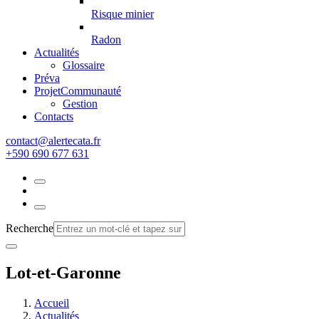
Risque minier
Radon
Actualités
Glossaire
Préva
Projet
Communauté
Gestion
Contacts
rf.atacetrela@tcatnoc
+590 690 677 631
Recherche
Lot-et-Garonne
Accueil
Actualités