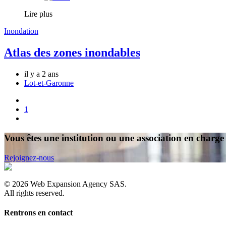
Lire plus
Inondation
Atlas des zones inondables
il y a 2 ans
Lot-et-Garonne
1
Vous êtes une institution ou une association en charge 
Rejoignez-nous
©
2026
Web Expansion Agency SAS.
All rights reserved.
Rentrons en contact