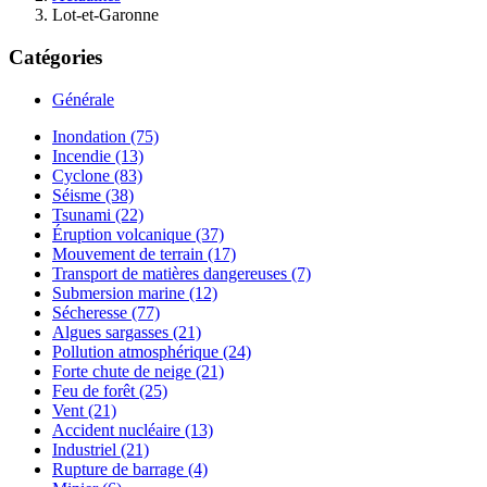
Lot-et-Garonne
Catégories
Générale
Inondation (75)
Incendie (13)
Cyclone (83)
Séisme (38)
Tsunami (22)
Éruption volcanique (37)
Mouvement de terrain (17)
Transport de matières dangereuses (7)
Submersion marine (12)
Sécheresse (77)
Algues sargasses (21)
Pollution atmosphérique (24)
Forte chute de neige (21)
Feu de forêt (25)
Vent (21)
Accident nucléaire (13)
Industriel (21)
Rupture de barrage (4)