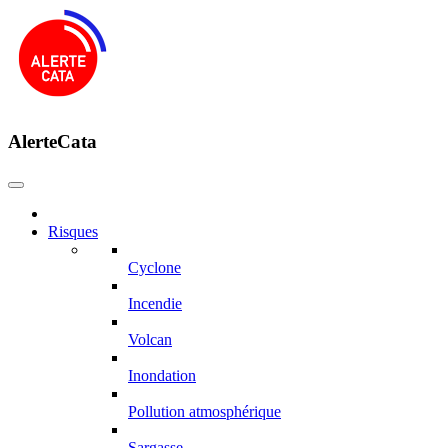
AlerteCata
Risques
Cyclone
Incendie
Volcan
Inondation
Pollution atmosphérique
Sargasse