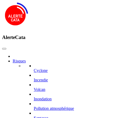
AlerteCata
Risques
Cyclone
Incendie
Volcan
Inondation
Pollution atmosphérique
Sargasse