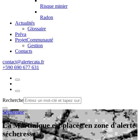
Risque minier
Radon
Actualités
Glossaire
Préva
Projet
Communauté
Gestion
Contacts
rf.atacetrela@tcatnoc
+590 690 677 631
Recherche
Sécheresse
La Martinique est placée en zone d'alerte
sécheresse