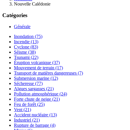
Nouvelle Calédonie
Catégories
Générale
Inondation (75)
Incendie (13)
Cyclone (83)
Séisme (38)
Tsunami (22)
Éruption volcanique (37)
Mouvement de terrain (17)
Transport de matières dangereuses (7)
Submersion marine (12)
Sécheresse (77)
Algues sargasses (21)
Pollution atmosphérique (24)
Forte chute de neige (21)
Feu de forêt (25)
Vent (21)
Accident nucléaire (13)
Industriel (21)
Rupture de barrage (4)