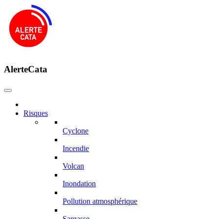
AlerteCata
Risques
Cyclone
Incendie
Volcan
Inondation
Pollution atmosphérique
Sargasse