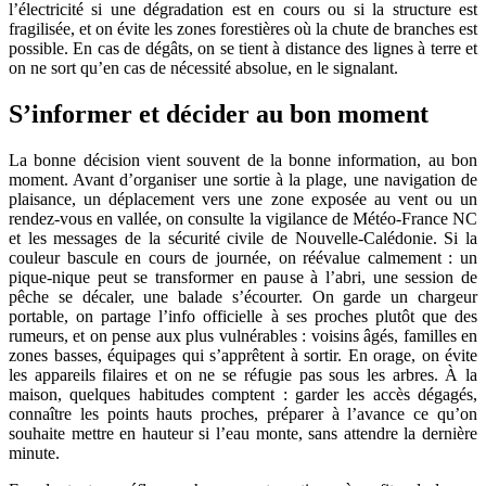
l’électricité si une dégradation est en cours ou si la structure est
fragilisée, et on évite les zones forestières où la chute de branches est
possible. En cas de dégâts, on se tient à distance des lignes à terre et
on ne sort qu’en cas de nécessité absolue, en le signalant.
S’informer et décider au bon moment
La bonne décision vient souvent de la bonne information, au bon
moment. Avant d’organiser une sortie à la plage, une navigation de
plaisance, un déplacement vers une zone exposée au vent ou un
rendez‑vous en vallée, on consulte la vigilance de Météo‑France NC
et les messages de la sécurité civile de Nouvelle‑Calédonie. Si la
couleur bascule en cours de journée, on réévalue calmement : un
pique‑nique peut se transformer en pause à l’abri, une session de
pêche se décaler, une balade s’écourter. On garde un chargeur
portable, on partage l’info officielle à ses proches plutôt que des
rumeurs, et on pense aux plus vulnérables : voisins âgés, familles en
zones basses, équipages qui s’apprêtent à sortir. En orage, on évite
les appareils filaires et on ne se réfugie pas sous les arbres. À la
maison, quelques habitudes comptent : garder les accès dégagés,
connaître les points hauts proches, préparer à l’avance ce qu’on
souhaite mettre en hauteur si l’eau monte, sans attendre la dernière
minute.