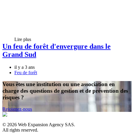
Lire plus
Un feu de forêt d'envergure dans le
Grand Sud
il y a 3 ans
Feu de forêt
Vous êtes une institution ou une association en
charge des questions de gestion et de prévention des
risques ?
Rejoignez-nous
©
2026
Web Expansion Agency SAS.
All rights reserved.