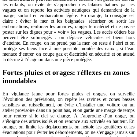
les enfants, on évite de s’approcher des falaises battues par les
vagues et on reporte les activités nautiques qui demandent de la
marge, surtout en embarcation légère. En orange, la consigne est
claire : éviter la mer et les baignades, sécuriser ou sortir les
embarcations, renforcer les amarres, ranger le matériel et ne pas se
poster sur les digues pour « voir » les vagues. Les accès côtiers bas
peuvent être submergés : on déplace véhicules et biens hors
d’atteinte. En rouge, on ne prend pas la mer, on reste à l’abri et on
protège ses biens face à une possible montée des eaux ; si l’eau
menace d’entrer, on coupe gaz et électricité en sécurité et on attend
la décrue à l’étage ou dans une pièce protégée.
Fortes pluies et orages: réflexes en zones
inondables
En vigilance jaune pour fortes pluies et orages, on surveille
l’évolution des prévisions, on repère les ravines et zones basses
sensibles au ruissellement, on évite d’installer une voiture ou un
atelier provisoire dans un point bas, et on garde une marge de temps
pour rentrer si le ciel se charge. À l’approche d’un orage, on
s’éloigne des arbres isolés et on renonce aux activités en hauteur. En
orange, on limite les déplacements, on nettoie les gouttières et les
évacuations pour éviter les débordements, on ne s’engage jamais sur