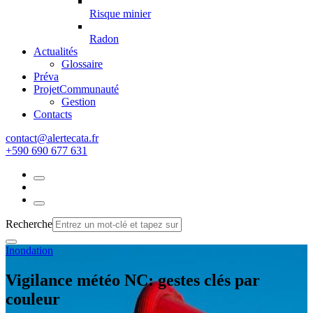
Risque minier
Radon
Actualités
Glossaire
Préva
Projet
Communauté
Gestion
Contacts
rf.atacetrela@tcatnoc
+590 690 677 631
Recherche
Inondation
Vigilance météo NC: gestes clés par
couleur