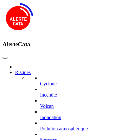
AlerteCata
Risques
Cyclone
Incendie
Volcan
Inondation
Pollution atmosphérique
Sargasse