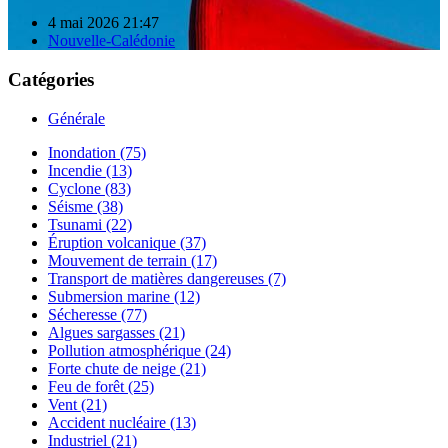
4 mai 2026 21:47
Nouvelle-Calédonie
Catégories
Générale
Inondation (75)
Incendie (13)
Cyclone (83)
Séisme (38)
Tsunami (22)
Éruption volcanique (37)
Mouvement de terrain (17)
Transport de matières dangereuses (7)
Submersion marine (12)
Sécheresse (77)
Algues sargasses (21)
Pollution atmosphérique (24)
Forte chute de neige (21)
Feu de forêt (25)
Vent (21)
Accident nucléaire (13)
Industriel (21)