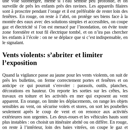
une voie submergée, même si l’eau semble peu profonde, et on
surveille de près les enfants près des ravines. Les appareils filaires
sont à proscrire pendant l’orage et il est préférable de rester loin des
fenêtres. En rouge, on reste à l’abri, on protège ses biens face à la
montée des eaux avec des solutions simples et accessibles, on coupe
gaz et électricité si l’on est menacé par l’inondation, on évite toute
zone forestière et tout fil électrique tombé, et on n’ira pas chercher
les enfants à l’école : on ne se déplace que si c’est indispensable, en
le signalant.
Vents violents: s’abriter et limiter
l’exposition
Quand la vigilance passe au jaune pour les vents violents, on suit de
près les bulletins, on ferme correctement portes et fenêtres et on
anticipe ce qui pourrait s’envoler : parasols, outils, planches,
décorations en hauteur. On reporte les sorties sur les crêtes, les
travaux en toiture et les activités en mer qui exposent au vent
apparent. En orange, on limite les déplacements, on range les objets
sensibles au vent, on sécurise volets et stores, on sort les poubelles
seulement après le coup de vent et on renonce aux activités
extérieures non urgentes. Les deux‑roues et les véhicules hauts sont
plus instables : on choisit un itinéraire abrité ou on diffère. En rouge,
on reste à l’intérieur, loin des baies vitrées, on coupe le gaz et