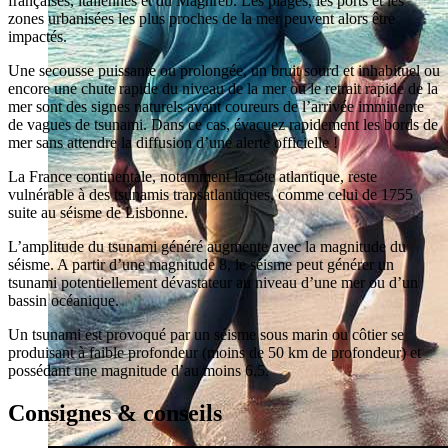
françaises, italiennes et du Maghreb. Les plages, les ports et les
zones urbanisées les plus proches de la mer peuvent alors être
impactés.
Une secousse puissante ou prolongée, un bruit sourd et inhabituel ou
encore une chute rapide du niveau de la mer ou le retrait rapide de la
mer sont des signes naturels avant coureurs de l’arrivée imminente
de vagues de tsunami. Dans ce cas, évacuez rapidement les bords de
mer sans attendre la diffusion d’une alerte officielle !
La France continentale, notamment la côte atlantique, reste
vulnérable à des tsunamis transatlantiques, comme celui de 1755
suite au séisme de Lisbonne.
L’amplitude du tsunami généré augmente avec la magnitude du
séisme. A partir d’une magnitude 8, le séisme peut générer un
tsunami potentiellement dévastateur au niveau d’une mer ou d’un
bassin océanique.
Un tsunami est provoqué par un séisme sous marin ou côtier se
produisant à faible profondeur (moins de 50 km de profondeur) et
possédant une magnitude d’au moins 6,5.
Consignes & conseils