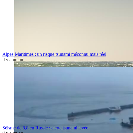
Alpes-Maritimes : un risque tsunami méconnu mais réel
il y a un an
Séisme de 8,8 en Russie : alerte tsunami levée