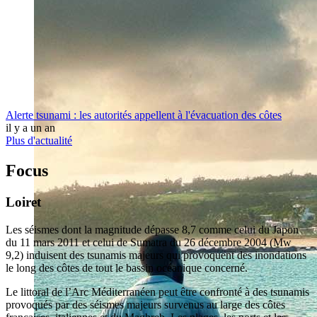
Alerte tsunami : les autorités appellent à l'évacuation des côtes
il y a un an
Plus d'actualité
Focus
Loiret
Les séismes dont la magnitude dépasse 8,7 comme celui du Japon
du 11 mars 2011 et celui de Sumatra du 26 décembre 2004 (Mw
9,2) induisent des tsunamis majeurs qui provoquent des inondations
le long des côtes de tout le bassin océanique concerné.
Le littoral de l’Arc Méditerranéen peut être confronté à des tsunamis
provoqués par des séismes majeurs survenus au large des côtes