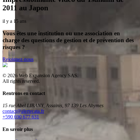
2011 au Japon
il y a 15 ans
Vous êtes une institution ou une association en
charge des questions de gestion et de prévention des
risques ?
Rejoignez-nous
©
2026
Web Expansion Agency SAS.
All rights reserved.
Rentrons en contact
15 rue Abel LIBANY, Assainis, 97 139 Les Abymes
rf.atacetrela@tcatnoc
+590 690 677 631
En savoir plus