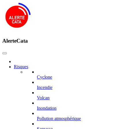
AlerteCata
Risques
Cyclone
Incendie
Volcan
Inondation
Pollution atmosphérique
Sargasse