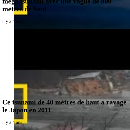
mega tsunami avec une vague de 900
mètres de haut
il y a 4 ans
Ce tsunami de 40 mètres de haut a ravagé
le Japon en 2011
il y a 4 ans