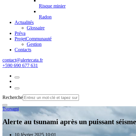
Risque minier
Radon
Actualités
Glossaire
Préva
Projet
Communauté
Gestion
Contacts
rf.atacetrela@tcatnoc
+590 690 677 631
Recherche
Tsunami
Alerte au tsunami après un puissant séisme
10 février 2025 10:01