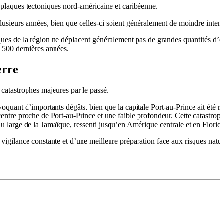
s plaques tectoniques nord-américaine et caribéenne.
lusieurs années, bien que celles-ci soient généralement de moindre inten
iques de la région ne déplacent généralement pas de grandes quantités d
s 500 dernières années.
erre
 catastrophes majeures par le passé.
oquant d’importants dégâts, bien que la capitale Port-au-Prince ait été 
ntre proche de Port-au-Prince et une faible profondeur. Cette catastroph
u large de la Jamaïque, ressenti jusqu’en Amérique centrale et en Flori
vigilance constante et d’une meilleure préparation face aux risques natu