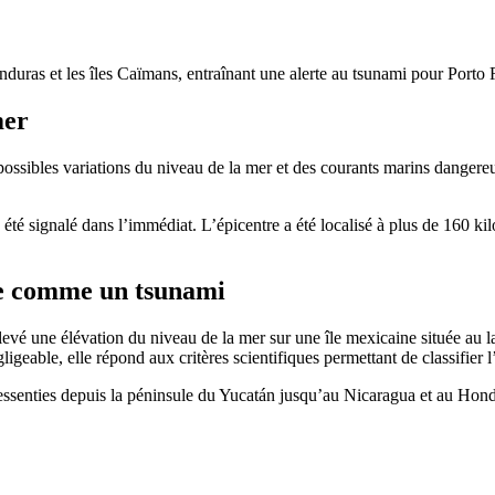
uras et les îles Caïmans, entraînant une alerte au tsunami pour Porto Ri
mer
possibles variations du niveau de la mer et des courants marins dangereu
 été signalé dans l’immédiat. L’épicentre a été localisé à plus de 160 k
iée comme un tsunami
vé une élévation du niveau de la mer sur une île mexicaine située au l
gligeable, elle répond aux critères scientifiques permettant de classifi
essenties depuis la péninsule du Yucatán jusqu’au Nicaragua et au Hond