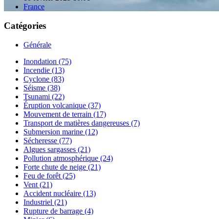
France
Catégories
Générale
Inondation (75)
Incendie (13)
Cyclone (83)
Séisme (38)
Tsunami (22)
Éruption volcanique (37)
Mouvement de terrain (17)
Transport de matières dangereuses (7)
Submersion marine (12)
Sécheresse (77)
Algues sargasses (21)
Pollution atmosphérique (24)
Forte chute de neige (21)
Feu de forêt (25)
Vent (21)
Accident nucléaire (13)
Industriel (21)
Rupture de barrage (4)