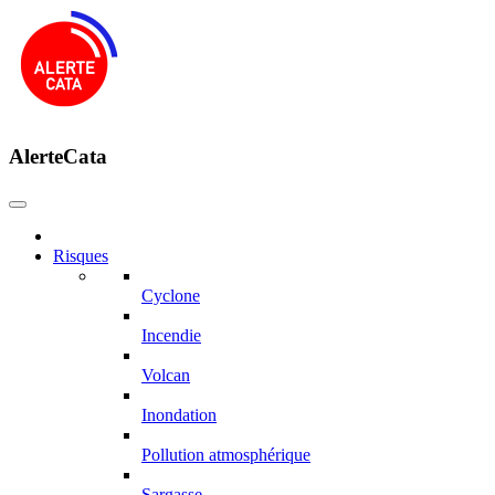
AlerteCata
Risques
Cyclone
Incendie
Volcan
Inondation
Pollution atmosphérique
Sargasse