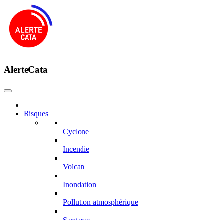
AlerteCata
Risques
Cyclone
Incendie
Volcan
Inondation
Pollution atmosphérique
Sargasse