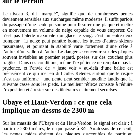
sur le terrain
Le niveau 3, dit “marqué”, signifie que de nombreuses pentes
deviennent sensibles aux surcharges même modestes. Il suffit parfois
du passage d’une seule personne pour fissurer une plaque et mettre
en mouvement un volume de neige capable de vous emporter. Ce
n’est pas l’alerte maximale qui glace le sang, c’est un entre-deux
trompeur : la neige peut paraître bonne, les traces d’autres skieurs
rassurantes, et pourtant la stabilité varie fortement d’une crête à
l’autre, d’un vallon à l’autre. Le danger se concentre sur des plaques
souvent invisibles au premier regard, posées sur des couches plus
fragiles. Dans ces conditions, même l’expérience ne remplace pas la
prudence, et l’envie de « juste voir » au-delà d’une balise est
précisément ce qui met en difficulté. Retenez surtout que le risque
n’est pas uniforme : une pente peut sembler anodine tandis que la
suivante casse sous les pieds. Le meilleur réflexe consiste à réduire
l’exposition et à rester sur des itinéraires clairement sécurisés.
Ubaye et Haut-Verdon : ce que cela
implique au-dessus de 2300 m
Sur les massifs de l’Ubaye et du Haut-Verdon, le signal est clair : à
partir de 2300 mètres, le risque passe à 3/5. Au-dessus de ce seuil,
les pentes raides abritent des plaques susceptibles de partir au