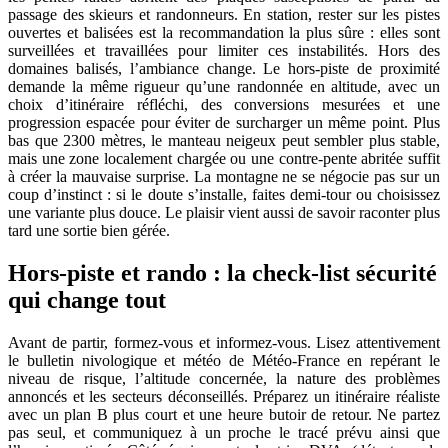
passage des skieurs et randonneurs. En station, rester sur les pistes
ouvertes et balisées est la recommandation la plus sûre : elles sont
surveillées et travaillées pour limiter ces instabilités. Hors des
domaines balisés, l’ambiance change. Le hors-piste de proximité
demande la même rigueur qu’une randonnée en altitude, avec un
choix d’itinéraire réfléchi, des conversions mesurées et une
progression espacée pour éviter de surcharger un même point. Plus
bas que 2300 mètres, le manteau neigeux peut sembler plus stable,
mais une zone localement chargée ou une contre-pente abritée suffit
à créer la mauvaise surprise. La montagne ne se négocie pas sur un
coup d’instinct : si le doute s’installe, faites demi-tour ou choisissez
une variante plus douce. Le plaisir vient aussi de savoir raconter plus
tard une sortie bien gérée.
Hors-piste et rando : la check-list sécurité
qui change tout
Avant de partir, formez‑vous et informez‑vous. Lisez attentivement
le bulletin nivologique et météo de Météo-France en repérant le
niveau de risque, l’altitude concernée, la nature des problèmes
annoncés et les secteurs déconseillés. Préparez un itinéraire réaliste
avec un plan B plus court et une heure butoir de retour. Ne partez
pas seul, et communiquez à un proche le tracé prévu ainsi que