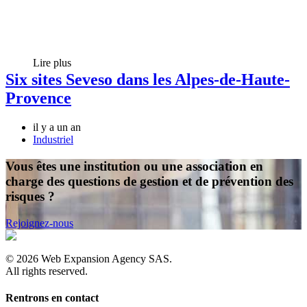
Lire plus
Six sites Seveso dans les Alpes-de-Haute-
Provence
il y a un an
Industriel
Vous êtes une institution ou une association en
charge des questions de gestion et de prévention des
risques ?
Rejoignez-nous
©
2026
Web Expansion Agency SAS.
All rights reserved.
Rentrons en contact