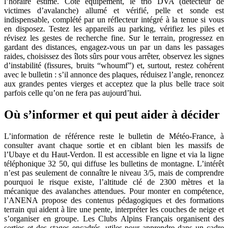
l’horaire estimé. Côté équipement, le trio DVA (détecteur de
victimes d’avalanche) allumé et vérifié, pelle et sonde est
indispensable, complété par un réflecteur intégré à la tenue si vous
en disposez. Testez les appareils au parking, vérifiez les piles et
révisez les gestes de recherche fine. Sur le terrain, progressez en
gardant des distances, engagez‑vous un par un dans les passages
raides, choisissez des îlots sûrs pour vous arrêter, observez les signes
d’instabilité (fissures, bruits “whoumf”) et, surtout, restez cohérent
avec le bulletin : s’il annonce des plaques, réduisez l’angle, renoncez
aux grandes pentes vierges et acceptez que la plus belle trace soit
parfois celle qu’on ne fera pas aujourd’hui.
Où s’informer et qui peut aider à décider
L’information de référence reste le bulletin de Météo‑France, à
consulter avant chaque sortie et en ciblant bien les massifs de
l’Ubaye et du Haut‑Verdon. Il est accessible en ligne et via la ligne
téléphonique 32 50, qui diffuse les bulletins de montagne. L’intérêt
n’est pas seulement de connaître le niveau 3/5, mais de comprendre
pourquoi le risque existe, l’altitude clé de 2300 mètres et la
mécanique des avalanches attendues. Pour monter en compétence,
l’ANENA propose des contenus pédagogiques et des formations
terrain qui aident à lire une pente, interpréter les couches de neige et
s’organiser en groupe. Les Clubs Alpins Français organisent des
sorties et des stages encadrés, utiles pour apprendre dans un cadre