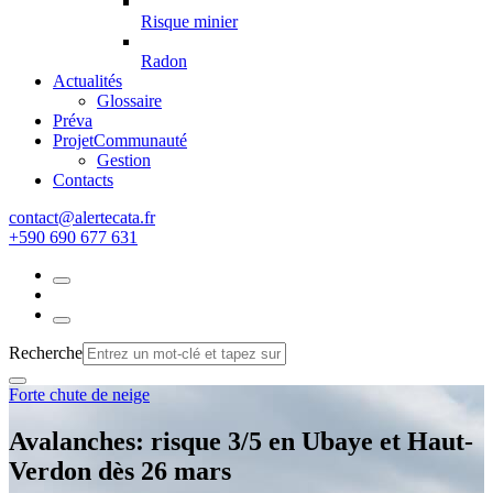
Risque minier
Radon
Actualités
Glossaire
Préva
Projet
Communauté
Gestion
Contacts
rf.atacetrela@tcatnoc
+590 690 677 631
Recherche
Forte chute de neige
Avalanches: risque 3/5 en Ubaye et Haut-
Verdon dès 26 mars