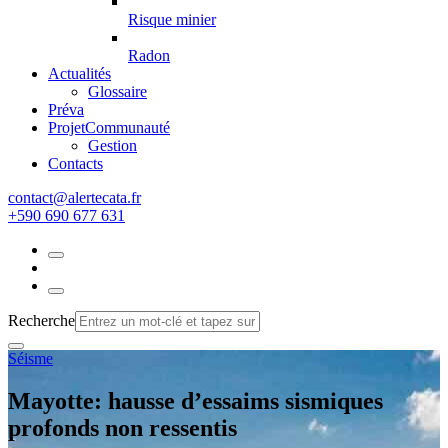
Risque minier
Radon
Actualités
Glossaire
Préva
Projet
Communauté
Gestion
Contacts
rf.atacetrela@tcatnoc
+590 690 677 631
Recherche
Séisme
Mayotte: hausse d’essaims sismiques
profonds non ressentis