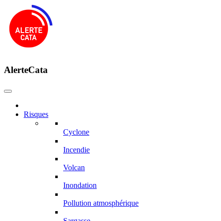
AlerteCata
Risques
Cyclone
Incendie
Volcan
Inondation
Pollution atmosphérique
Sargasse