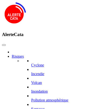
AlerteCata
Risques
Cyclone
Incendie
Volcan
Inondation
Pollution atmosphérique
Sargasse