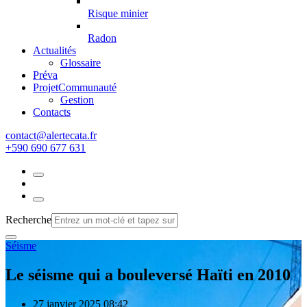
Risque minier
Radon
Actualités
Glossaire
Préva
Projet
Communauté
Gestion
Contacts
rf.atacetrela@tcatnoc
+590 690 677 631
Recherche
Séisme
Le séisme qui a bouleversé Haïti en 2010
27 janvier 2025 08:42