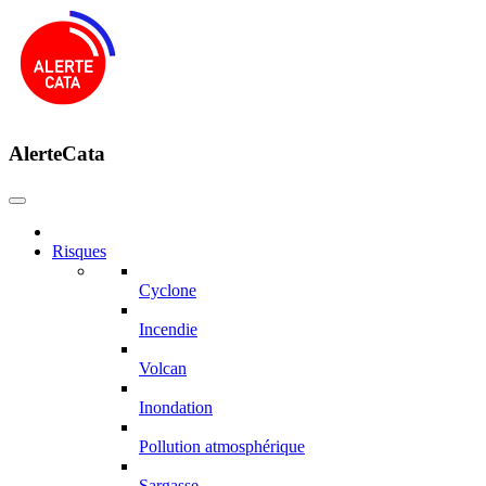
AlerteCata
Risques
Cyclone
Incendie
Volcan
Inondation
Pollution atmosphérique
Sargasse