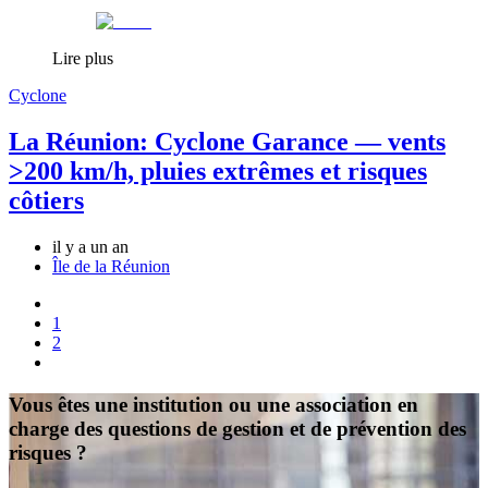
Lire plus
Cyclone
La Réunion: Cyclone Garance — vents
>200 km/h, pluies extrêmes et risques
côtiers
il y a un an
Île de la Réunion
1
2
Vous êtes une institution ou une association en
charge des questions de gestion et de prévention des
risques ?