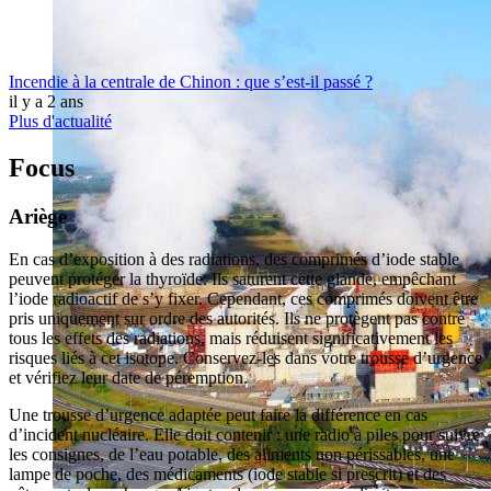
Incendie à la centrale de Chinon : que s’est-il passé ?
il y a 2 ans
Plus d'actualité
Focus
Ariège
En cas d’exposition à des radiations, des comprimés d’iode stable
peuvent protéger la thyroïde. Ils saturent cette glande, empêchant
l’iode radioactif de s’y fixer. Cependant, ces comprimés doivent être
pris uniquement sur ordre des autorités. Ils ne protègent pas contre
tous les effets des radiations, mais réduisent significativement les
risques liés à cet isotope. Conservez-les dans votre trousse d’urgence
et vérifiez leur date de péremption.
Une trousse d’urgence adaptée peut faire la différence en cas
d’incident nucléaire. Elle doit contenir : une radio à piles pour suivre
les consignes, de l’eau potable, des aliments non périssables, une
lampe de poche, des médicaments (iode stable si prescrit) et des