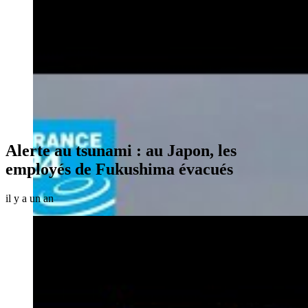
Alerte au tsunami : au Japon, les
employés de Fukushima évacués
il y a un an