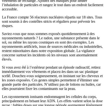
vêtements de rechange. Ajoutez des masques pour limiter
l’inhalation de particules et rangez le tout dans un endroit facilement
accessible.
La France compte 56 réacteurs nucléaires répartis sur 18 sites. Tous
sont soumis à des contrôles stricts et réguliers pour prévenir les
risques.
Saviez-vous que nous sommes exposés quotidiennement à des
rayonnements naturels ? Le radon, une substance présente dans le
sol, ou même les rayons cosmiques en sont des exemples. Les
rayonnements artificiels, issus de sources médicales ou industrielles,
restent minoritaires dans notre exposition globale. La vigilance
concerne surtout les incidents où les niveaux sont anormalement
élevés.
Si vous avez été à l’extérieur pendant un épisode radioactif, retirez
immédiatement vos vêtements et placez-les dans un sac plastique
scellé. Douchez-vous soigneusement, en insistant sur les cheveux et
les zones exposées. Ces gestes simples permettent d’éliminer une
grande partie des particules. N’utilisez pas de lotions ou huiles, car
elles pourraient fixer les contaminants sur la peau.
Les rayonnements ionisants endommagent les cellules du corps,
principalement en brisant leur ADN. Les effets varient selon la dose
reçue : faibles doses sur une longue période augmentent légèrement