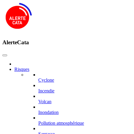
AlerteCata
Risques
Cyclone
Incendie
Volcan
Inondation
Pollution atmosphérique
Sargasse