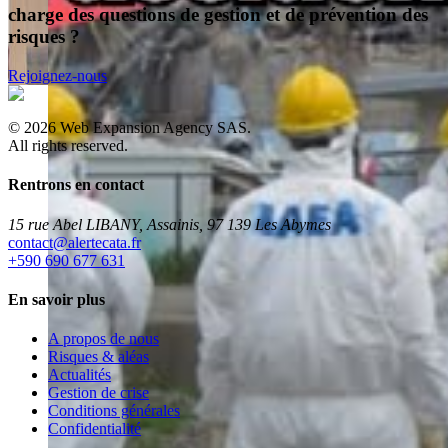
charge des questions de gestion et de prévention des
risques ?
Rejoignez-nous
©
2026
Web Expansion Agency SAS.
All rights reserved.
Rentrons en contact
15 rue Abel LIBANY, Assainis, 97 139 Les Abymes
rf.atacetrela@tcatnoc
+590 690 677 631
En savoir plus
A propos de nous
Risques & aléas
Actualités
Gestion de crise
Conditions générales
Confidentialité