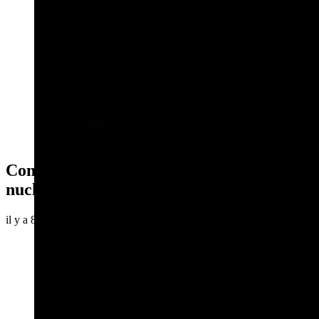
Comment se débarrasser des déchets
nucléaires pour toujours ?
il y a 8 ans