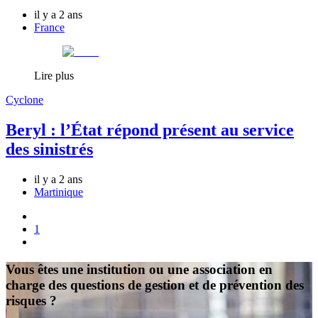
il y a 2 ans
France
Lire plus
Cyclone
Beryl : l’État répond présent au service
des sinistrés
il y a 2 ans
Martinique
1
Vous êtes une institution ou une association en
charge des questions de gestion et de prévention des
risques ?