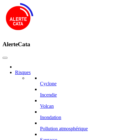
AlerteCata
Risques
Cyclone
Incendie
Volcan
Inondation
Pollution atmosphérique
Sargasse