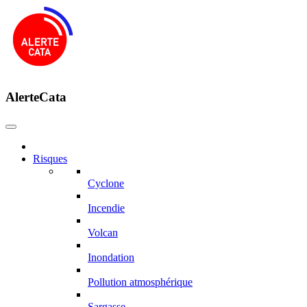
AlerteCata
Risques
Cyclone
Incendie
Volcan
Inondation
Pollution atmosphérique
Sargasse