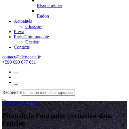
Risque minier
Radon
Actualités
Glossaire
Préva
Projet
Communauté
Gestion
Contacts
rf.atacetrela@tcatnoc
+590 690 677 631
Recherche
Éruption volcanique
Piton de la Fournaise : éruption dans
l’enclos