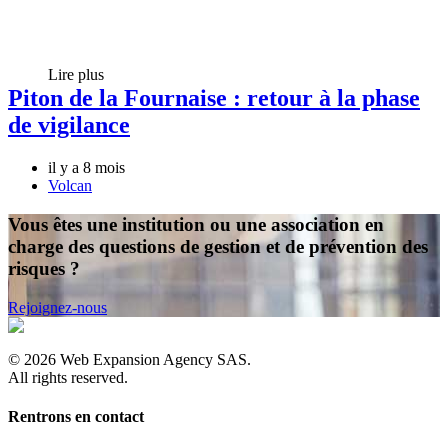
Lire plus
Piton de la Fournaise : retour à la phase
de vigilance
il y a 8 mois
Volcan
Vous êtes une institution ou une association en
charge des questions de gestion et de prévention des
risques ?
Rejoignez-nous
©
2026
Web Expansion Agency SAS.
All rights reserved.
Rentrons en contact